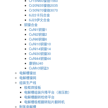
Cr15Ni60镍铬1560
Cr20Ni35镍铬2035
Cr30Ni70镍铬3070
6J22卡玛合金
6J23伊文合金
铜镍合金
CuNi1铜镍1
CuNi2铜镍2
CuNi6铜镍6
CuNi10铜镍10
CuNi14铜镍14
CuNi30铜镍30
CuNi44铜镍44
康铜6J40
CuMn3铜锰3
电解槽镍丝
电解槽镍网
组装生产线
极框焊接板
电解槽组装升降平台（液压款）
电解槽翻转检修平台
电解槽极框翻转贴片翻转机
制氢电解槽