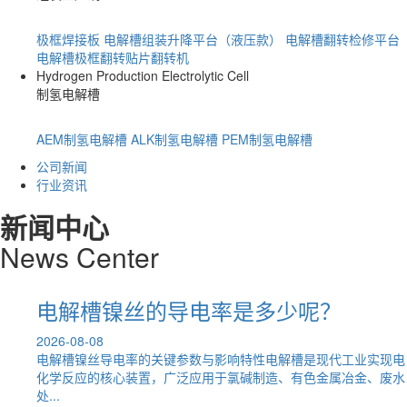
极框焊接板
电解槽组装升降平台（液压款）
电解槽翻转检修平台
电解槽极框翻转贴片翻转机
Hydrogen Production Electrolytic Cell
制氢电解槽
AEM制氢电解槽
ALK制氢电解槽
PEM制氢电解槽
公司新闻
行业资讯
新闻中心
News
C
enter
呢？
电解槽镍丝的导电率是多少呢？
2026-08-08
好的耐
电解槽镍丝导电率的关键参数与影响特性电解槽是现代工业实现电
学及热
化学反应的核心装置，广泛应用于氯碱制造、有色金属冶金、废水
处...