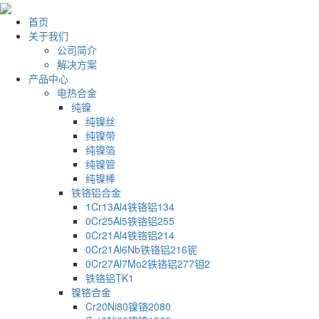
首页
关于我们
公司简介
解决方案
产品中心
电热合金
纯镍
纯镍丝
纯镍带
纯镍箔
纯镍管
纯镍棒
铁铬铝合金
1Cr13Al4铁铬铝134
0Cr25Al5铁铬铝255
0Cr21Al4铁铬铝214
0Cr21Al6Nb铁铬铝216铌
0Cr27Al7Mo2铁铬铝277钼2
铁铬铝TK1
镍铬合金
Cr20Ni80镍铬2080